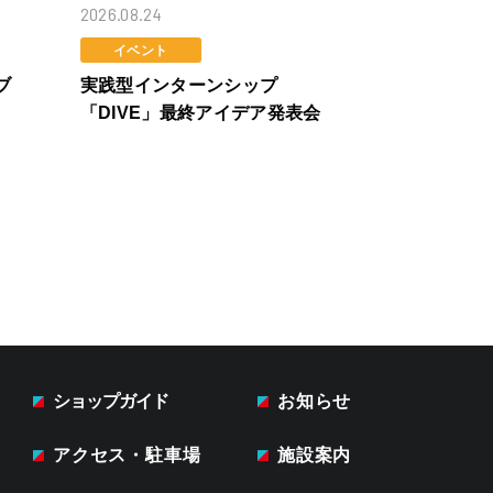
2026.08.24
2026.08.28〜2
イベント
イベント
ブ
実践型インターンシップ
沖永良部・与
「DIVE」最終アイデア発表会
ど
ショップガイド
お知らせ
ト
アクセス・駐車場
施設案内