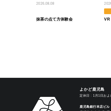
08.30
2026.08.08
202
ワークショップ
同フェア inよか
抹茶の点て方体験会
V
よかど鹿児島
定休日 : 1月1日お
鹿児島銀行本店ビル